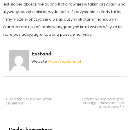
jest słabej jakości. Nie trudno trafić również w takim przypadku na
używany sprzęt o niskiej wydajności. Skorzystanie z oferty takiej
firmy może skończyć się dla nas dużymi stratami finansowymi.
Warto zatem unikać mało wiarygodnych firm i wybierać tylko te,
które posiadają ugruntowaną pozycję na rynku.
Exstand
Website
https://exstand.pl
Nawigacja
Do czego służą reduktory
O czym należy pamiętać
kupując mieszkanie od
ciśnienia?
dewelopera?
wpisu