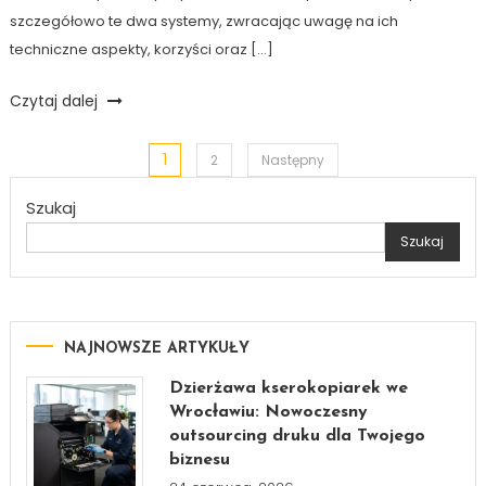
szczegółowo te dwa systemy, zwracając uwagę na ich
techniczne aspekty, korzyści oraz […]
Czytaj dalej
1
Stronicowanie
2
Następny
Szukaj
wpisów
Szukaj
NAJNOWSZE ARTYKUŁY
Dzierżawa kserokopiarek we
Wrocławiu: Nowoczesny
outsourcing druku dla Twojego
biznesu