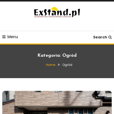
Skip
To
Content
Budownictwo, Nieruchomości, Wnętrza
ExStand.pl
Menu
Search
Kategoria:
Ogród
Home
Ogród