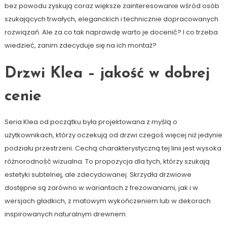
bez powodu zyskują coraz większe zainteresowanie wśród osób
szukających trwałych, eleganckich i technicznie dopracowanych
rozwiązań. Ale za co tak naprawdę warto je docenić? I co trzeba
wiedzieć, zanim zdecyduje się na ich montaż?
Drzwi Klea – jakość w dobrej
cenie
Seria Klea od początku była projektowana z myślą o
użytkownikach, którzy oczekują od drzwi czegoś więcej niż jedynie
podziału przestrzeni. Cechą charakterystyczną tej linii jest wysoka
różnorodność wizualna. To propozycja dla tych, którzy szukają
estetyki subtelnej, ale zdecydowanej. Skrzydła drzwiowe
dostępne są zarówno w wariantach z frezowaniami, jak i w
wersjach gładkich, z matowym wykończeniem lub w dekorach
inspirowanych naturalnym drewnem.