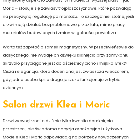
Inny istotny aspekt to zawiasy. W modelach wyższej klasy – jak
Moric – stosuje się zawiasy trójpłaszczyznowe, które pozwalają
na precyzyjną regulację po montażu. To szczególnie istotne, jeśli
drzwi mają działać bezproblemowo przez lata, mimo pracy
materiałów budowlanych i zmian wilgotności powietrza.
Warto też zapytać o zamek magnetyczny. W przeciwieństwie do
klasycznego, nie wydaje on dźwięku kliknięcia przy zamykaniu.
Skrzydło przyciągane jest do ościeżnicy cicho i miękko. Efekt?
Cisza i elegancja, która doceniana jest zwłaszcza wieczorem,
gdy jedna osoba śpi, a druga jeszcze funkcjonuje w trybie
dziennym.
Salon drzwi Klea i Moric
Drzwi wewnętrzne to dziś nie tylko kwestia domknięcia
przestrzeni, ale świadoma decyzja aranżacyjna i użytkowa.
Modele Klea i Moric odpowiadają na potrzeby nowoczesnych