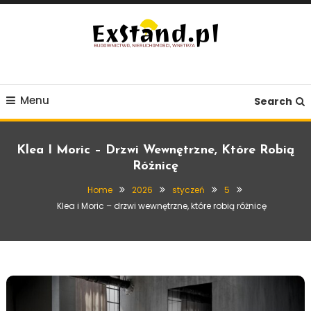
Skip
To
Content
Budownictwo, Nieruchomości, Wnętrza
ExStand.pl
Menu
Search
Klea I Moric – Drzwi Wewnętrzne, Które Robią
Różnicę
Home
2026
styczeń
5
Klea i Moric – drzwi wewnętrzne, które robią różnicę