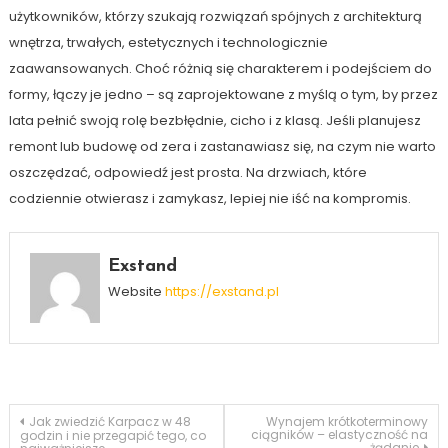
użytkowników, którzy szukają rozwiązań spójnych z architekturą
wnętrza, trwałych, estetycznych i technologicznie
zaawansowanych. Choć różnią się charakterem i podejściem do
formy, łączy je jedno – są zaprojektowane z myślą o tym, by przez
lata pełnić swoją rolę bezbłędnie, cicho i z klasą. Jeśli planujesz
remont lub budowę od zera i zastanawiasz się, na czym nie warto
oszczędzać, odpowiedź jest prosta. Na drzwiach, które
codziennie otwierasz i zamykasz, lepiej nie iść na kompromis.
Exstand
Website
https://exstand.pl
Nawigacja
Jak zwiedzić Karpacz w 48
Wynajem krótkoterminowy
ciągników – elastyczność na
godzin i nie przegapić tego, co
żądanie