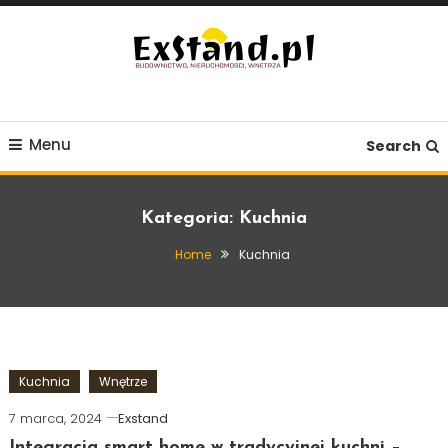
Skip
To
Content
Budownictwo, Nieruchomości, Wnętrza
ExStand.pl
Menu
Search
Kategoria:
Kuchnia
Home
Kuchnia
Kuchnia
Wnętrze
7 marca, 2024
Exstand
Integracja smart home w tradycyjnej kuchni –