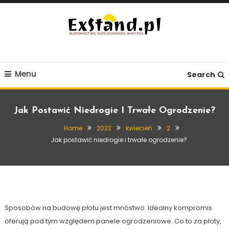
Skip
To
Content
Budownictwo, Nieruchomości, Wnętrza
ExStand.pl
Menu
Search
Jak Postawić Niedrogie I Trwałe Ogrodzenie?
Home
2022
kwiecień
2
Posesja
Jak postawić niedrogie i trwałe ogrodzenie?
2 kwietnia, 2022
Exstand
Jak postawić niedrogie i trwałe
ogrodzenie?
Sposobów na budowę płotu jest mnóstwo. Idealny kompromis
oferują pod tym względem panele ogrodzeniowe. Co to za płoty,