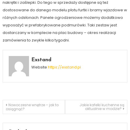
nakrętki i zaślepki. Do tego w sprzedaży dostępne są też
dostosowane do danego modelu płotu furtki i bramy wjazdowe w
różnych odsłonach. Panele ogrodzeniowe możemy dodatkowo
wyposażyć w prefabrykowane podmurówki. Taki zestaw jest
dostarczany w komplecie na plac budowy – okres realizacji
zamówienia to zwykle kilka tygodni.
Exstand
Website
https://exstand.pl
Nawigacja
Nowoczesne wnętrze – jak to
Jakie kafelki kuchenne są
aktualnie w modzie?
osiągnąć?
wpisu