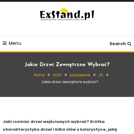
Skip
To
Content
Budownictwo, Nieruchomości, Wnętrza
ExStand.pl
Menu
Search
Jakie Drzwi Zewnętrzne Wybrać?
Home
2022
październik
25
Jakie drzwi zewnętrzne wybrać?
Budownictwo
25 października, 2022
Exstand
Jakie drzwi zewnętrzne wybrać?
Jaki rozmiar drzwi wejściowych wybrać? Krótka
charakterystyka drzwi i kilka słów o kolorystyce, jaką