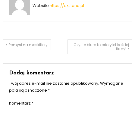
Website
https://exstand.pl
Nawigacja
Pomysł na moskitiery
Czyste biuro to priorytet każdej
firmy!
wpisu
Dodaj komentarz
Twój adres e-mail nie zostanie opublikowany.
Wymagane
pola są oznaczone
*
Komentarz
*