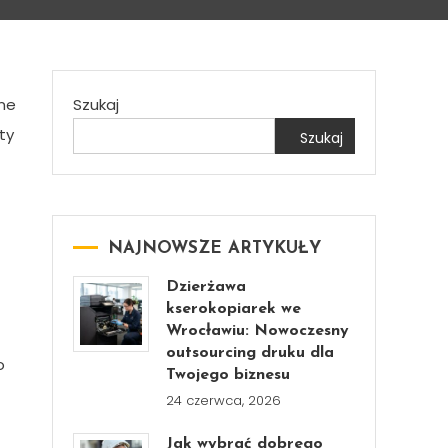
dne
Szukaj
ty
Szukaj
NAJNOWSZE ARTYKUŁY
Dzierżawa
kserokopiarek we
Wrocławiu: Nowoczesny
outsourcing druku dla
o
Twojego biznesu
24 czerwca, 2026
Jak wybrać dobrego