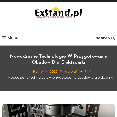
Skip
To
Content
Budownictwo, Nieruchomości, Wnętrza
ExStand.pl
Menu
Search
Nowoczesne Technologie W Przygotowaniu
Obudów Dla Elektroniki
Home
2025
sierpień
7
Nowoczesne technologie w przygotowaniu obudów dla elektroniki