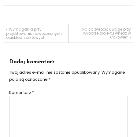
Nawigacja
Wymagania przy
Na co zwrócić uwagę przy
wyborze projektu wnętrz w
projektowaniu nowoczesnych
Krakowie?
obiektów sportowych
wpisu
Dodaj komentarz
Twój adres e-mail nie zostanie opublikowany.
Wymagane
pola są oznaczone
*
Komentarz
*