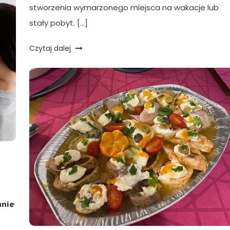
stworzenia wymarzonego miejsca na wakacje lub
stały pobyt. […]
Czytaj dalej
nnie