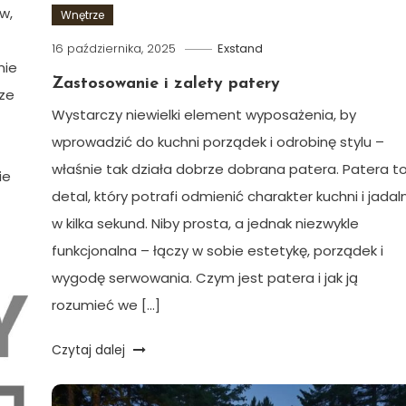
w,
Wnętrze
16 października, 2025
Exstand
nie
Zastosowanie i zalety patery
rze
Wystarczy niewielki element wyposażenia, by
wprowadzić do kuchni porządek i odrobinę stylu –
właśnie tak działa dobrze dobrana patera. Patera t
ie
detal, który potrafi odmienić charakter kuchni i jadaln
w kilka sekund. Niby prosta, a jednak niezwykle
funkcjonalna – łączy w sobie estetykę, porządek i
wygodę serwowania. Czym jest patera i jak ją
rozumieć we […]
Czytaj dalej