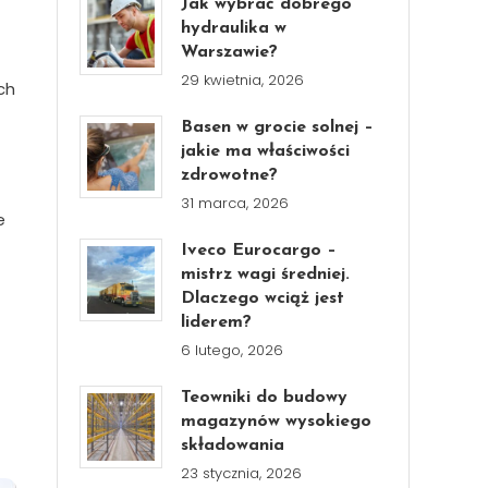
Jak wybrać dobrego
hydraulika w
Warszawie?
29 kwietnia, 2026
ch
Basen w grocie solnej –
jakie ma właściwości
zdrowotne?
31 marca, 2026
e
Iveco Eurocargo –
mistrz wagi średniej.
Dlaczego wciąż jest
liderem?
6 lutego, 2026
Teowniki do budowy
magazynów wysokiego
składowania
23 stycznia, 2026