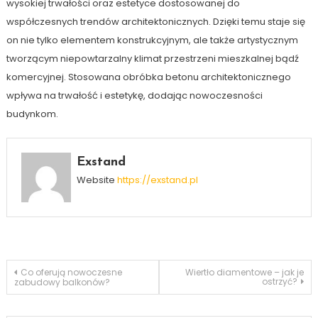
wysokiej trwałości oraz estetyce dostosowanej do
współczesnych trendów architektonicznych. Dzięki temu staje się
on nie tylko elementem konstrukcyjnym, ale także artystycznym
tworzącym niepowtarzalny klimat przestrzeni mieszkalnej bądź
komercyjnej. Stosowana obróbka betonu architektonicznego
wpływa na trwałość i estetykę, dodając nowoczesności
budynkom.
Exstand
Website
https://exstand.pl
Nawigacja
Co oferują nowoczesne
Wiertło diamentowe – jak je
ostrzyć?
zabudowy balkonów?
wpisu