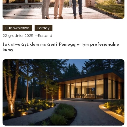
Budownictwo
Porady
22 grudnia, 2025
Exstand
Jak stworzyć dom marzeń? Pomogą w tym profesjonalne
kursy