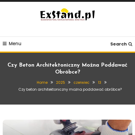
Skip
To
Content
Budownictwo, Nieruchomości, Wnętrza
ExStand.pl
Menu
Search
Czy Beton Architektoniczny Można Poddawać
Obróbce?
Home
2025
czerwiec
13
Czy beton architektoniczny można poddawać obróbce?