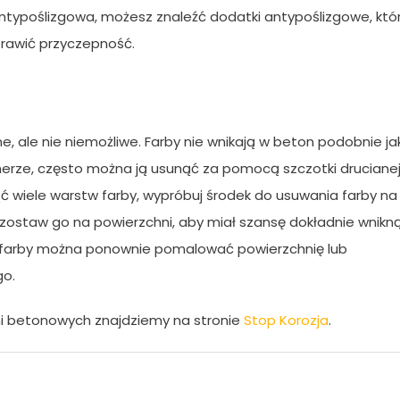
antypoślizgowa, możesz znaleźć dodatki antypoślizgowe, któ
rawić przyczepność.
e, ale nie niemożliwe. Farby nie wnikają w beton podobnie ja
ęcherze, często można ją usunąć za pomocą szczotki drucianej
nąć wiele warstw farby, wypróbuj środek do usuwania farby na
ozostaw go na powierzchni, aby miał szansę dokładnie wnikn
u farby można ponownie pomalować powierzchnię lub
go.
ni betonowych znajdziemy na stronie
Stop Korozja
.