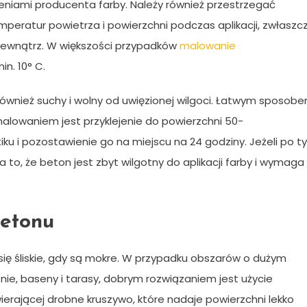
eniami producenta farby. Należy również przestrzegać
eratur powietrza i powierzchni podczas aplikacji, zwłaszc
ewnątrz. W większości przypadków
malowanie
n. 10° C.
również suchy i wolny od uwięzionej wilgoci. Łatwym sposob
alowaniem jest przyklejenie do powierzchni 50-
u i pozostawienie go na miejscu na 24 godziny. Jeżeli po t
 to, że beton jest zbyt wilgotny do aplikacji farby i wymaga
betonu
 śliskie, gdy są mokre. W przypadku obszarów o dużym
nie, baseny i tarasy, dobrym rozwiązaniem jest użycie
rającej drobne kruszywo, które nadaje powierzchni lekko