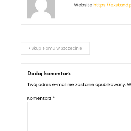
Website
https://exstand.p
Nawigacja
Skup złomu w Szczecinie
wpisu
Dodaj komentarz
Twój adres e-mail nie zostanie opublikowany.
W
Komentarz
*