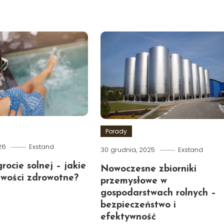
Porady
26
Exstand
30 grudnia, 2025
Exstand
rocie solnej – jakie
Nowoczesne zbiorniki
iwości zdrowotne?
przemysłowe w
gospodarstwach rolnych –
bezpieczeństwo i
efektywność