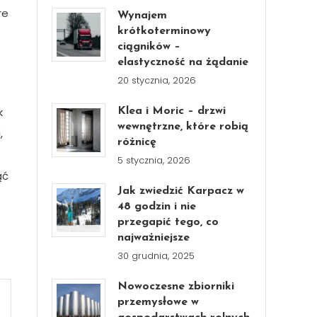
re
Wynajem
krótkoterminowy
ciągników –
elastyczność na żądanie
20 stycznia, 2026
k
Klea i Moric – drzwi
wewnętrzne, które robią
,
różnicę
5 stycznia, 2026
ąć
Jak zwiedzić Karpacz w
48 godzin i nie
przegapić tego, co
najważniejsze
30 grudnia, 2025
Nowoczesne zbiorniki
przemysłowe w