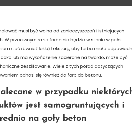
zym należy pamiętać?
alować musi być wolna od zanieczyszczeń i istniejących
. W przeciwnym razie farba nie będzie w stanie w pełni
en mieć również lekką teksturę, aby farba miała odpowiedn
 gładka lub ma wykończenie zacierane na twardo, może być
aniczne zeszlifowanie. Wiele z tych porad dotyczących
aniem odnosi się również do farb do betonu.
zalecane w przypadku niektóryc
duktów jest samogruntujących i
rednio na goły beton