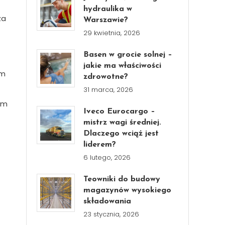
hydraulika w
za
Warszawie?
29 kwietnia, 2026
Basen w grocie solnej –
jakie ma właściwości
em
zdrowotne?
31 marca, 2026
ym
Iveco Eurocargo –
mistrz wagi średniej.
Dlaczego wciąż jest
liderem?
6 lutego, 2026
Teowniki do budowy
magazynów wysokiego
składowania
23 stycznia, 2026