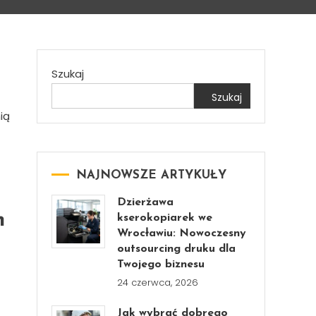
Szukaj
Szukaj
ią
NAJNOWSZE ARTYKUŁY
Dzierżawa
h
kserokopiarek we
Wrocławiu: Nowoczesny
outsourcing druku dla
Twojego biznesu
24 czerwca, 2026
Jak wybrać dobrego