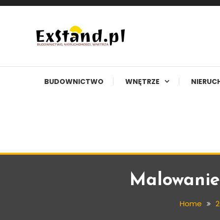
Skip
To
Content
Budownictwo, Nieruchomości, Wnętrza
ExStand.pl
BUDOWNICTWO
WNĘTRZE
NIERUC
Malowanie
Porady
Home
2
14 stycznia, 2023
Exstand