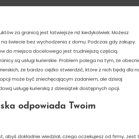
 przesyłkę międzynarodową?
któw za granicą jest łatwiejsze niż kiedykolwiek. Możesz
w na świecie bez wychodzenia z domu. Podczas gdy zakupy
ów do miejsca docelowego jest trudniejszą częścią.
icy są usługi kurierskie. Problem polega na tym, że obecni
erskich, że bardzo ciężko stwierdzić, które z nich będą dla n
 opcji może być zniechęcającym zadaniem, ale dzisiaj
wą usługę kurierską z dziesiątek dostępnych opcji.
erska odpowiada Twoim
st, abyś dokładnie wiedział, czego oczekujesz od firmy. Jest 