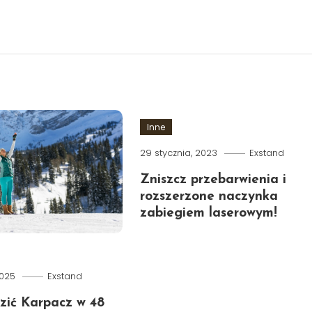
Inne
29 stycznia, 2023
Exstand
Zniszcz przebarwienia i
rozszerzone naczynka
zabiegiem laserowym!
2025
Exstand
zić Karpacz w 48