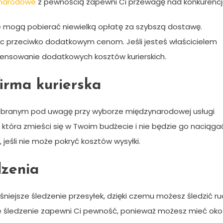
ynarodowe
z pewnością zapewni Ci przewagę nad konkurencj
ie mogą pobierać niewielką opłatę za szybszą dostawę.
nic przeciwko dodatkowym cenom. Jeśli jesteś właścicielem
pensowanie dodatkowych kosztów kurierskich.
firma kurierska
m branym pod uwagę przy wyborze międzynarodowej usługi
ką, która zmieści się w Twoim budżecie i nie będzie go naciąga
 jeśli nie może pokryć kosztów wysyłki.
dzenia
eśniejsze śledzenie przesyłek, dzięki czemu możesz śledzić r
łe śledzenie zapewni Ci pewność, ponieważ możesz mieć oko