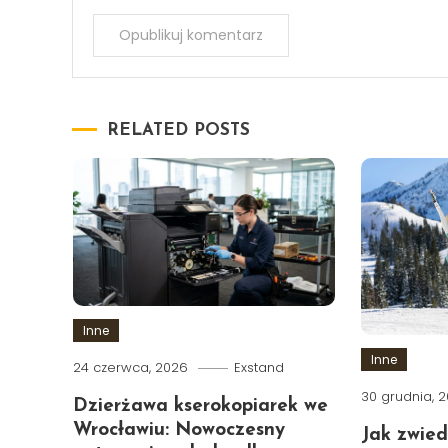
RELATED POSTS
Inne
Inne
24 czerwca, 2026
Exstand
30 grudnia, 
Dzierżawa kserokopiarek we
Wrocławiu: Nowoczesny
Jak zwied