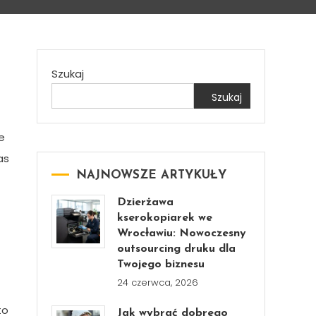
Szukaj
Szukaj
e
as
NAJNOWSZE ARTYKUŁY
Dzierżawa
kserokopiarek we
Wrocławiu: Nowoczesny
outsourcing druku dla
Twojego biznesu
24 czerwca, 2026
to
Jak wybrać dobrego