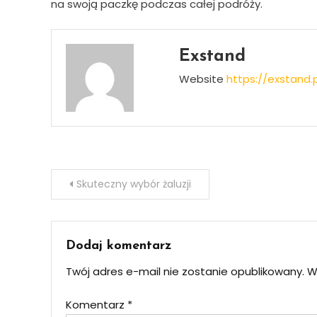
na swoją paczkę podczas całej podróży.
Exstand
Website
https://exstand.p
Nawigacja
Skuteczny wybór żaluzji
wpisu
Dodaj komentarz
Twój adres e-mail nie zostanie opublikowany.
W
Komentarz
*