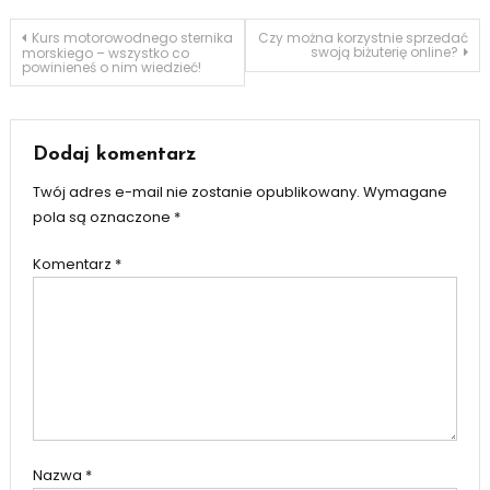
Nawigacja
Kurs motorowodnego sternika
Czy można korzystnie sprzedać
swoją biżuterię online?
morskiego – wszystko co
powinieneś o nim wiedzieć!
wpisu
Dodaj komentarz
Twój adres e-mail nie zostanie opublikowany.
Wymagane
pola są oznaczone
*
Komentarz
*
Nazwa
*