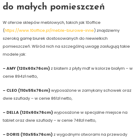
do małych pomieszczeń
W ofercie sklepów meblowych, takich jak 10office
(
https://www.10office.pl/meble-biurowe-inne
) znajdziemy
szeroką gamę biurek dostosowanych do niewielkich
pomieszczeń. Wśród nich na szczególną uwagę zasługują takie
modele jak:
– AMY (120x60x76cm)
z blatem z płyty mdf w kolorze białym – w
cenie 894zł netto,
– CLEO (110x55x76cm)
wyposażone w zamykany schowek oraz
dwie szuflady – w cenie 861zł netto,
– DELLA (120x60x76cm)
wyposażone w specjalne miejsce na
tablet oraz dwie szuflady – w cenie 748zł netto,
– DORIS (110x55x76cm)
z wygodnymi otworami na przewody