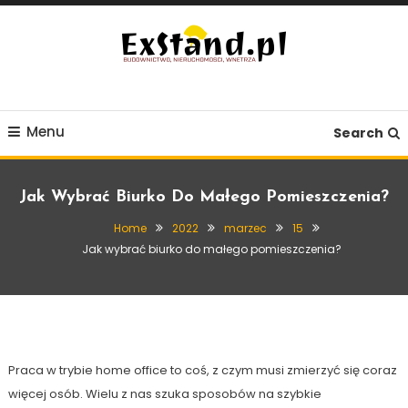
Skip
To
Content
Budownictwo, Nieruchomości, Wnętrza
ExStand.pl
Menu
Search
Jak Wybrać Biurko Do Małego Pomieszczenia?
Home
2022
marzec
15
Wnętrze
Jak wybrać biurko do małego pomieszczenia?
15 marca, 2022
Exstand
Jak wybrać biurko do małego
pomieszczenia?
Praca w trybie home office to coś, z czym musi zmierzyć się coraz
więcej osób. Wielu z nas szuka sposobów na szybkie