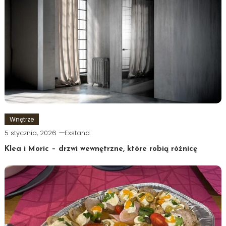
Wnętrze
5 stycznia, 2026
Exstand
Klea i Moric – drzwi wewnętrzne, które robią różnicę