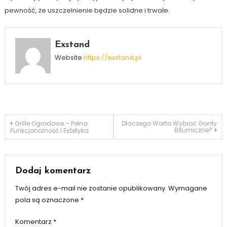
pewność, że uszczelnienie będzie solidne i trwałe.
Exstand
Website
https://exstand.pl
Nawigacja
Grille Ogrodowe – Pełna
Dlaczego Warto Wybrać Gonty
Bitumiczne?
Funkcjonalność I Estetyka
wpisu
Dodaj komentarz
Twój adres e-mail nie zostanie opublikowany.
Wymagane
pola są oznaczone
*
Komentarz
*