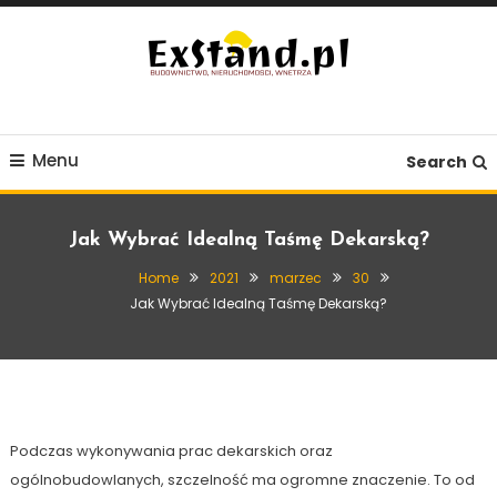
Skip
To
Content
Budownictwo, Nieruchomości, Wnętrza
ExStand.pl
Menu
Search
Jak Wybrać Idealną Taśmę Dekarską?
Home
2021
marzec
30
Jak Wybrać Idealną Taśmę Dekarską?
Budownictwo
30 marca, 2021
Exstand
Jak Wybrać Idealną Taśmę Dekarską?
Podczas wykonywania prac dekarskich oraz
ogólnobudowlanych, szczelność ma ogromne znaczenie. To od