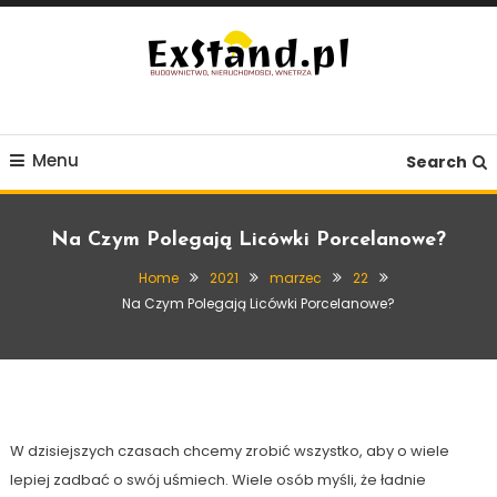
Skip
To
Content
Budownictwo, Nieruchomości, Wnętrza
ExStand.pl
Menu
Search
Na Czym Polegają Licówki Porcelanowe?
Home
2021
marzec
22
Na Czym Polegają Licówki Porcelanowe?
Inne
22 marca, 2021
Exstand
Na Czym Polegają Licówki Porcelanowe?
W dzisiejszych czasach chcemy zrobić wszystko, aby o wiele
lepiej zadbać o swój uśmiech. Wiele osób myśli, że ładnie