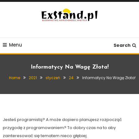
Skip
To
Content
Budownictwo, Nieruchomości, Wnętrza
ExStand.pl
Menu
Search
Informatycy Na Wagę Złota!
Home
2021
styczeń
24
Informatycy Na Wagę Złota!
Inne
24 stycznia, 2021
Exstand
Informatycy Na Wagę Złota!
Jesteś programistą? A może dopiero planujesz rozpocząć
przygodę z programowaniem? To dobry czas na to aby
zainteresować się tematem nieco głębiej.