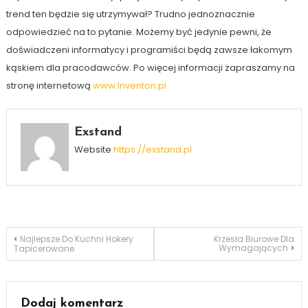
trend ten będzie się utrzymywał? Trudno jednoznacznie
odpowiedzieć na to pytanie. Możemy być jedynie pewni, że
doświadczeni informatycy i programiści będą zawsze łakomym
kąskiem dla pracodawców. Po więcej informacji zapraszamy na
stronę internetową
www.Inventon.pl
Exstand
Website
https://exstand.pl
Nawigacja
Najlepsze Do Kuchni Hokery
Krzesła Biurowe Dla
Wymagających
Tapicerowane
wpisu
Dodaj komentarz