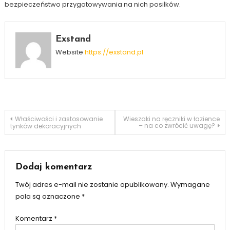
bezpieczeństwo przygotowywania na nich posiłków.
Exstand
Website
https://exstand.pl
Nawigacja
Właściwości i zastosowanie
Wieszaki na ręczniki w łazience
– na co zwrócić uwagę?
tynków dekoracyjnych
wpisu
Dodaj komentarz
Twój adres e-mail nie zostanie opublikowany.
Wymagane
pola są oznaczone
*
Komentarz
*