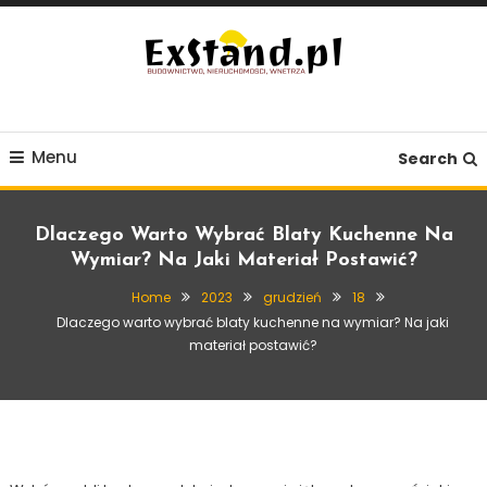
Skip
To
Content
Budownictwo, Nieruchomości, Wnętrza
ExStand.pl
Menu
Search
Dlaczego Warto Wybrać Blaty Kuchenne Na
Wymiar? Na Jaki Materiał Postawić?
Home
2023
grudzień
18
Dlaczego warto wybrać blaty kuchenne na wymiar? Na jaki
Kuchnia
Wnętrze
materiał postawić?
18 grudnia, 2023
Exstand
Dlaczego warto wybrać blaty kuchenne na
wymiar? Na jaki materiał postawić?