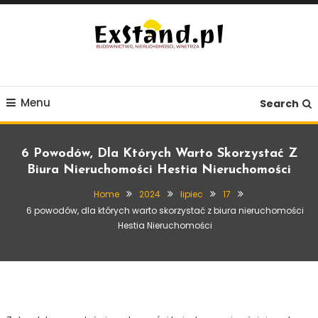
Skip
To
Content
Budownictwo, Nieruchomości, Wnętrza
ExStand.pl
Menu
Search
6 Powodów, Dla Których Warto Skorzystać Z
Biura Nieruchomości Hestia Nieruchomości
Home
2024
lipiec
17
Nieruchomości
6 powodów, dla których warto skorzystać z biura nieruchomości
17 lipca, 2024
Exstand
Hestia Nieruchomości
6 powodów, dla których warto skorzystać
z biura nieruchomości Hestia
Nieruchomości