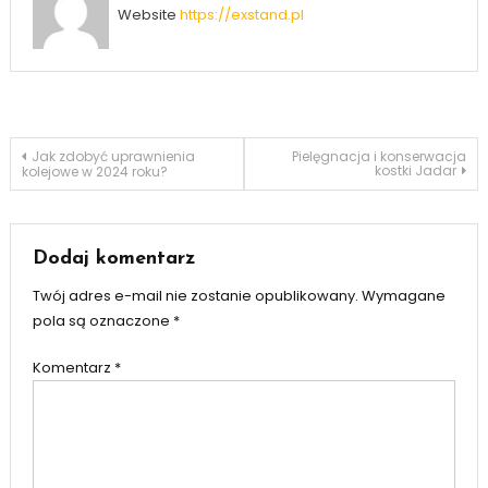
Website
https://exstand.pl
Nawigacja
Jak zdobyć uprawnienia
Pielęgnacja i konserwacja
kostki Jadar
kolejowe w 2024 roku?
wpisu
Dodaj komentarz
Twój adres e-mail nie zostanie opublikowany.
Wymagane
pola są oznaczone
*
Komentarz
*