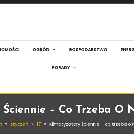
HOMOŚCI
OGRÓD
GOSPODARSTWO
ENERG
PORADY
 Ściennie – Co Trzeba O 
4
styczeń
17
Klimatyzatory ściennie – co trzeba o 