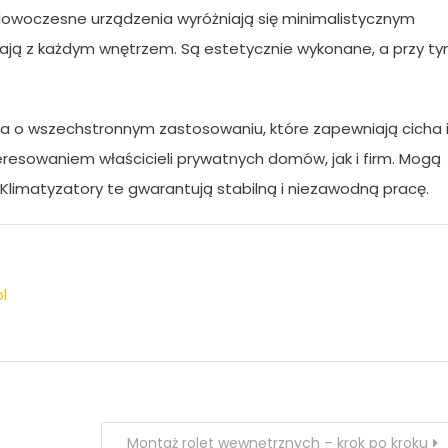
Nowoczesne urządzenia wyróżniają się minimalistycznym
rają z każdym wnętrzem. Są estetycznie wykonane, a przy t
 o wszechstronnym zastosowaniu, które zapewniają cicha 
eresowaniem właścicieli prywatnych domów, jak i firm. Mogą
limatyzatory te gwarantują stabilną i niezawodną pracę.
l
Montaż rolet wewnętrznych – krok po kroku