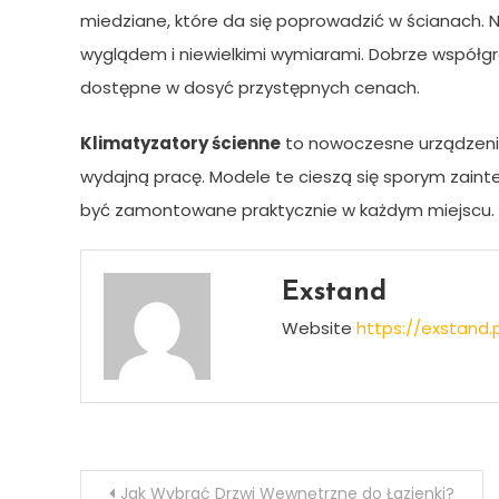
miedziane, które da się poprowadzić w ścianach. 
wyglądem i niewielkimi wymiarami. Dobrze współg
dostępne w dosyć przystępnych cenach.
Klimatyzatory ścienne
to nowoczesne urządzenia
wydajną pracę. Modele te cieszą się sporym zaint
być zamontowane praktycznie w każdym miejscu. K
Exstand
Website
https://exstand.p
Nawigacja
Jak Wybrać Drzwi Wewnętrzne do Łazienki?