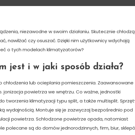
 co trzeba o nich wiedzieć?
ządzenia, niezawodne w swoim działaniu. Skutecznie chłodzą
, nawilżać czy osuszać. Dzięki nim użytkownicy wdychają
zieć o tych modelach klimatyzatorów?
m jest i w jaki sposób działa?
o chłodzenia lub ocieplania pomieszczenia. Zaawansowane
. jonizacja powietrza we wnętrzu. Co ważne, jednostki
tworzenia klimatyzacji typu split, a także multisplit. Sprzęt
oką wydajnością. Montuje się je zazwyczaj bezpośrednio pod
ulacji powietrza. Schłodzone powietrze opada, natomiast
le polecane są do domów jednorodzinnych, firm, biur, sklep