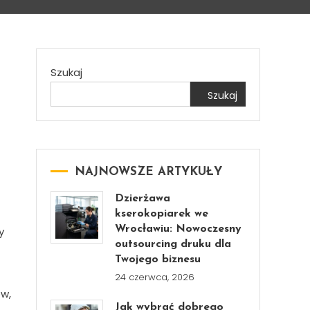
Szukaj
Szukaj
NAJNOWSZE ARTYKUŁY
Dzierżawa
kserokopiarek we
Wrocławiu: Nowoczesny
y
outsourcing druku dla
Twojego biznesu
24 czerwca, 2026
ów,
Jak wybrać dobrego