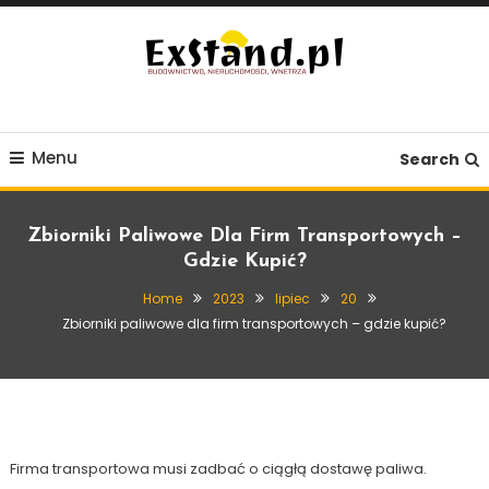
Skip
To
Content
Budownictwo, Nieruchomości, Wnętrza
ExStand.pl
Menu
Search
Zbiorniki Paliwowe Dla Firm Transportowych –
Gdzie Kupić?
Home
2023
lipiec
20
Przemysł
Zbiorniki paliwowe dla firm transportowych – gdzie kupić?
20 lipca, 2023
Exstand
Zbiorniki paliwowe dla firm
transportowych – gdzie kupić?
Firma transportowa musi zadbać o ciągłą dostawę paliwa.