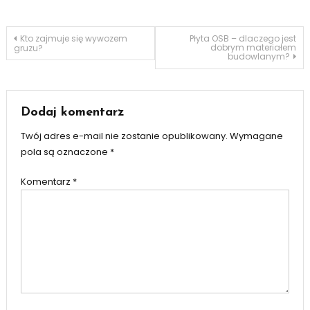
Nawigacja
Kto zajmuje się wywozem
Płyta OSB – dlaczego jest
dobrym materiałem
gruzu?
budowlanym?
wpisu
Dodaj komentarz
Twój adres e-mail nie zostanie opublikowany.
Wymagane
pola są oznaczone
*
Komentarz
*