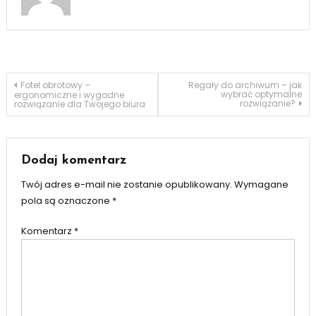
Nawigacja
Fotel obrotowy –
Regały do archiwum – jak
wybrać optymalne
ergonomiczne i wygodne
rozwiązanie?
rozwiązanie dla Twojego biura
wpisu
Dodaj komentarz
Twój adres e-mail nie zostanie opublikowany.
Wymagane
pola są oznaczone
*
Komentarz
*