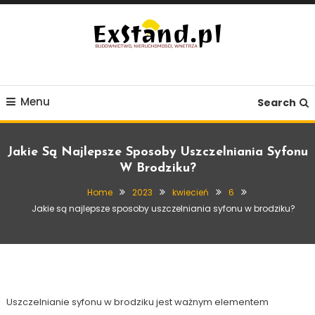
Skip
To
Content
Budownictwo, Nieruchomości, Wnętrza
ExStand.pl
Menu
Search
Jakie Są Najlepsze Sposoby Uszczelniania Syfonu
W Brodziku?
Home
2023
kwiecień
6
Łazienka
Jakie są najlepsze sposoby uszczelniania syfonu w brodziku?
6 kwietnia, 2023
Exstand
Jakie są najlepsze sposoby uszczelniania
syfonu w brodziku?
Uszczelnianie syfonu w brodziku jest ważnym elementem