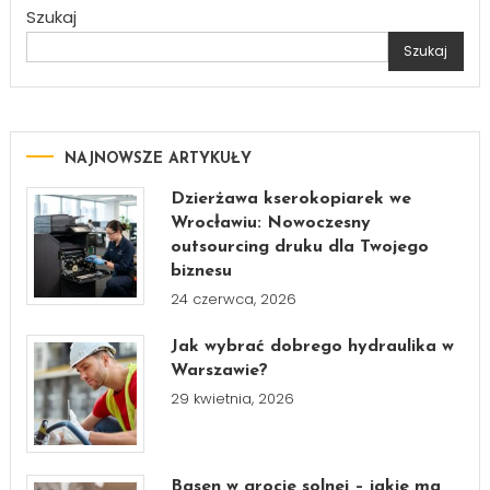
Szukaj
Szukaj
NAJNOWSZE ARTYKUŁY
Dzierżawa kserokopiarek we
Wrocławiu: Nowoczesny
outsourcing druku dla Twojego
biznesu
24 czerwca, 2026
Jak wybrać dobrego hydraulika w
Warszawie?
29 kwietnia, 2026
Basen w grocie solnej – jakie ma