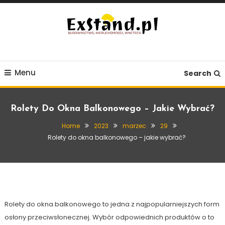
Skip
To
Content
Budownictwo, Nieruchomości, Wnętrza
ExStand.pl
Menu
Search
Rolety Do Okna Balkonowego – Jakie Wybrać?
Home
2023
marzec
29
Wnętrze
Rolety do okna balkonowego – jakie wybrać?
29 marca, 2023
Exstand
Rolety do okna balkonowego – jakie
wybrać?
Rolety do okna balkonowego to jedna z najpopularniejszych form
osłony przeciwsłonecznej. Wybór odpowiednich produktów o to