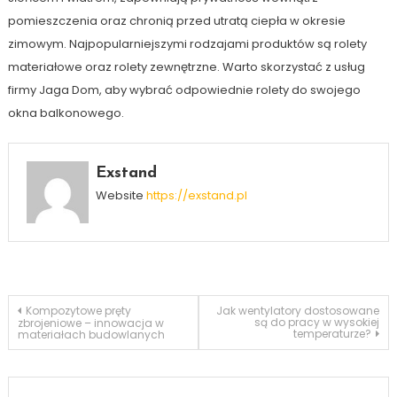
pomieszczenia oraz chronią przed utratą ciepła w okresie
zimowym. Najpopularniejszymi rodzajami produktów są rolety
materiałowe oraz rolety zewnętrzne. Warto skorzystać z usług
firmy Jaga Dom, aby wybrać odpowiednie rolety do swojego
okna balkonowego.
Exstand
Website
https://exstand.pl
Nawigacja
Kompozytowe pręty
Jak wentylatory dostosowane
są do pracy w wysokiej
zbrojeniowe – innowacja w
temperaturze?
materiałach budowlanych
wpisu