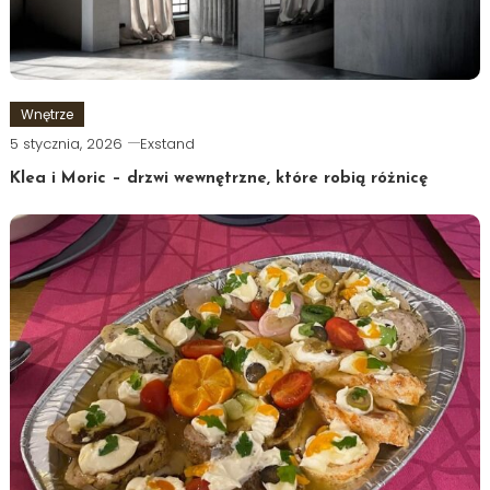
Wnętrze
5 stycznia, 2026
Exstand
Klea i Moric – drzwi wewnętrzne, które robią różnicę