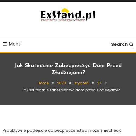
Skip
To
Content
Budownictwo, Nieruchomości, Wnętrza
ExStand.pl
Menu
Search
Jak Skutecznie Zabezpieczyć Dom Przed
Złodziejami?
Home
2023
styczeń
27
Porady
Jak skutecznie zabezpieczyć dom przed złodziejami?
27 stycznia, 2023
Exstand
Jak skutecznie zabezpieczyć dom przed
złodziejami?
Proaktywne podejście do bezpieczeństwa może zniechęcić