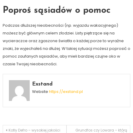
Poproś sąsiadów o pomoc
Podczas dłuższej nieobecności (np. wyjazdu wakacyjnego)
możesz być głównym celem złodziei. Listy piętrzące się na
wycieraczce oraz zgaszone światła o każdej porze to wyraźne
znaki, że wyjechałeś na dłużej. W takiej sytuacji możesz poprosić o
pomoc zaufanych sąsiadów, aby mieli bardziej czujne oko w
czasie Twojej nieobecności.
Exstand
Website
https://exstand.pl
Nawigacja
Kotły Defro – wysokiej jakości
Grundfos czy Lowara – którą