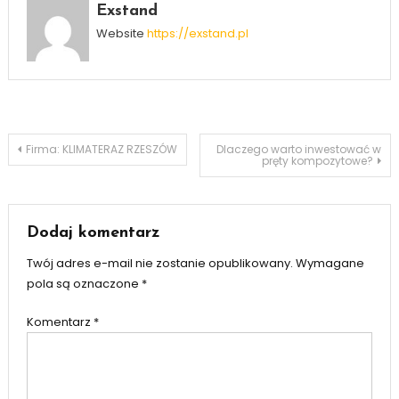
Exstand
Website
https://exstand.pl
Nawigacja
Firma: KLIMATERAZ RZESZÓW
Dlaczego warto inwestować w
pręty kompozytowe?
wpisu
Dodaj komentarz
Twój adres e-mail nie zostanie opublikowany.
Wymagane
pola są oznaczone
*
Komentarz
*