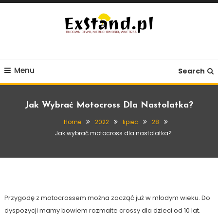
Skip
To
Content
Budownictwo, Nieruchomości, Wnętrza
ExStand.pl
Menu
Search
Jak Wybrać Motocross Dla Nastolatka?
Home
2022
lipiec
28
Jak wybrać motocross dla nastolatka?
Inne
28 lipca, 2022
Exstand
Jak wybrać motocross dla nastolatka?
Przygodę z motocrossem można zacząć już w młodym wieku. Do
dyspozycji mamy bowiem rozmaite crossy dla dzieci od 10 lat.