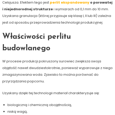
Celsjusza. Efektem tego jest
perlit ekspandowany
o porowatej
i niejednorodnej strukturze
i wymiarach od 0,1 mm do 10 mm.
Uzyskana granulacja (której przypisuje się klasę I, II lub III) zależna
jest od sposobu przeprowadzenia technologii produkcyjnej.
Właściwości perlitu
budowlanego
W procesie produkcji pokruszony surowiec zwiększa swoja
objętość nawet dwudziestokrotnie, ponieważ wyparowuje z niego
zmagazynowana woda. Zjawisko to można porównać do
przyrządzania popcornu.
Uzyskany dzięki tej technologii materiał charakteryzuje się:
biologiczną i chemiczną obojętnością,
niską wagą,