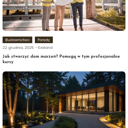
Budownictwo
Porady
22 grudnia, 2025
Exstand
Jak stworzyć dom marzeń? Pomogą w tym profesjonalne
kursy