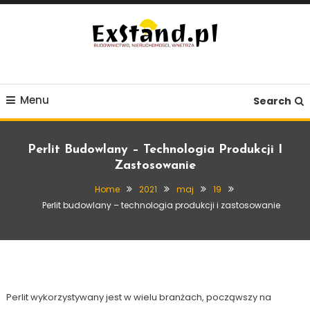
Skip
To
Content
Budownictwo, Nieruchomości, Wnętrza
ExStand.pl
Menu
Search
Perlit Budowlany – Technologia Produkcji I
Zastosowanie
Home
2021
maj
19
Budownictwo
Perlit budowlany – technologia produkcji i zastosowanie
19 maja, 2021
Exstand
Perlit budowlany – technologia produkcji i
zastosowanie
Perlit wykorzystywany jest w wielu branżach, począwszy na