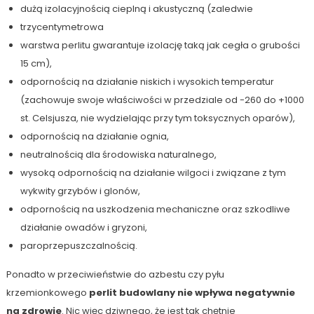
dużą izolacyjnością cieplną i akustyczną (zaledwie
trzycentymetrowa
warstwa perlitu gwarantuje izolację taką jak cegła o grubości
15 cm),
odpornością na działanie niskich i wysokich temperatur
(zachowuje swoje właściwości w przedziale od -260 do +1000
st. Celsjusza, nie wydzielając przy tym toksycznych oparów),
odpornością na działanie ognia,
neutralnością dla środowiska naturalnego,
wysoką odpornością na działanie wilgoci i związane z tym
wykwity grzybów i glonów,
odpornością na uszkodzenia mechaniczne oraz szkodliwe
działanie owadów i gryzoni,
paroprzepuszczalnością.
Ponadto w przeciwieństwie do azbestu czy pyłu
krzemionkowego
perlit budowlany nie wpływa negatywnie
na zdrowie
. Nic więc dziwnego, że jest tak chętnie