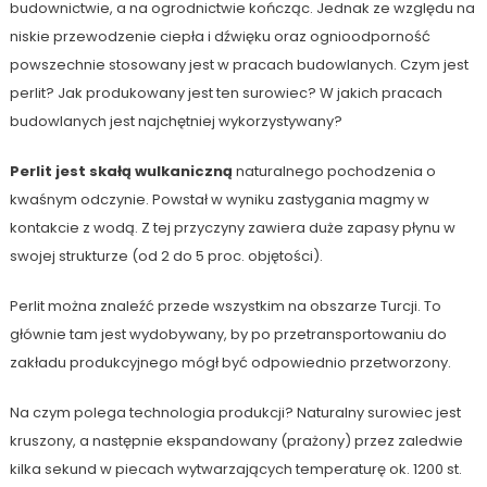
budownictwie, a na ogrodnictwie kończąc. Jednak ze względu na
niskie przewodzenie ciepła i dźwięku oraz ognioodporność
powszechnie stosowany jest w pracach budowlanych. Czym jest
perlit? Jak produkowany jest ten surowiec? W jakich pracach
budowlanych jest najchętniej wykorzystywany?
Perlit jest skałą wulkaniczną
naturalnego pochodzenia o
kwaśnym odczynie. Powstał w wyniku zastygania magmy w
kontakcie z wodą. Z tej przyczyny zawiera duże zapasy płynu w
swojej strukturze (od 2 do 5 proc. objętości).
Perlit można znaleźć przede wszystkim na obszarze Turcji. To
głównie tam jest wydobywany, by po przetransportowaniu do
zakładu produkcyjnego mógł być odpowiednio przetworzony.
Na czym polega technologia produkcji? Naturalny surowiec jest
kruszony, a następnie ekspandowany (prażony) przez zaledwie
kilka sekund w piecach wytwarzających temperaturę ok. 1200 st.