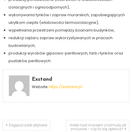
izolacyjnych i ognioodpornych),
wykonywania tynków i zapraw murarskich, zapobiegających
ubytkom ciepła (właściwości termoizolacyjne),
wypełniania przestrzeni pomiędzy ścianami budynków,
redukcji ciężaru zapraw wykorzystywanych w pracach
budowlanych,
produkcji wyrobów gipsowo-perlitowych, farb i tynków oraz
pustaków perlitowych.
Exstand
Website
https://exstand.pl
Nawigacja
Zagęszczarki płytowe
Hotel nad morzem z formułą all
inclusive – czy to się opłaca?