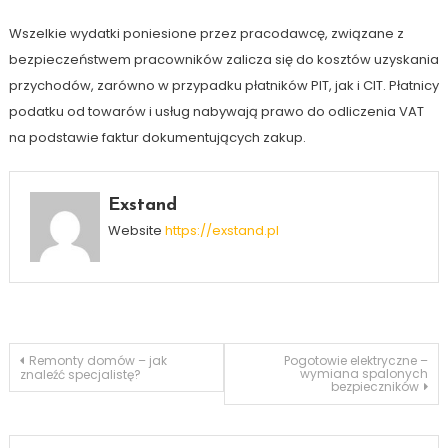
Wszelkie wydatki poniesione przez pracodawcę, związane z
bezpieczeństwem pracowników zalicza się do kosztów uzyskania
przychodów, zarówno w przypadku płatników PIT, jak i CIT. Płatnicy
podatku od towarów i usług nabywają prawo do odliczenia VAT
na podstawie faktur dokumentujących zakup.
Exstand
Website
https://exstand.pl
Nawigacja
Remonty domów – jak
Pogotowie elektryczne –
wymiana spalonych
znaleźć specjalistę?
bezpieczników
wpisu