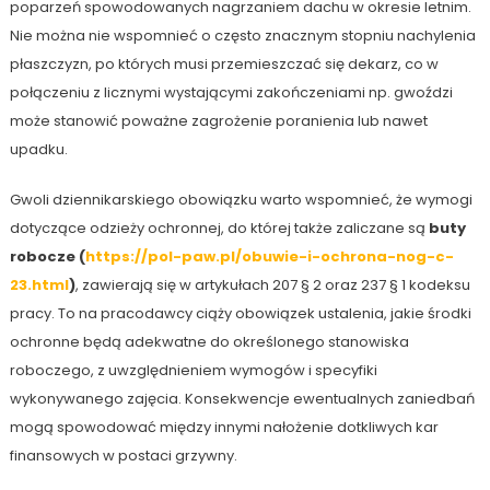
poparzeń spowodowanych nagrzaniem dachu w okresie letnim.
Nie można nie wspomnieć o często znacznym stopniu nachylenia
płaszczyzn, po których musi przemieszczać się dekarz, co w
połączeniu z licznymi wystającymi zakończeniami np. gwoździ
może stanowić poważne zagrożenie poranienia lub nawet
upadku.
Gwoli dziennikarskiego obowiązku warto wspomnieć, że wymogi
dotyczące odzieży ochronnej, do której także zaliczane są
buty
robocze (
https://pol-paw.pl/obuwie-i-ochrona-nog-c-
23.html
)
, zawierają się w artykułach 207 § 2 oraz 237 § 1 kodeksu
pracy. To na pracodawcy ciąży obowiązek ustalenia, jakie środki
ochronne będą adekwatne do określonego stanowiska
roboczego, z uwzględnieniem wymogów i specyfiki
wykonywanego zajęcia. Konsekwencje ewentualnych zaniedbań
mogą spowodować między innymi nałożenie dotkliwych kar
finansowych w postaci grzywny.