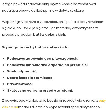
Z tego powodu odpowiednią będzie wyściółka zamszowa
nadająca obuwiu delikatną, miłą w dotyku strukturę.
Wspomnijmy jeszcze o zabezpieczeniu przed elektryzowaniem
się ciała, co uzyskuje się, stosując materiały antystatyczne w
procesie produkcji
butów dekarskich
.
Wymagane cechy butów dekarskich:
Podeszwa zapewniająca przyczepność;
Podeszwa lub wkładka odporna na przebicie;
Wodoodporność;
Dobra izolacja termiczna;
Przewiewność;
Skuteczna ochrona przed otarciami.
Z powyższego wynika, iż nie będzie przesadą twierdzenie, iż
buty
dekarskie
można zaliczyć do wyposażenia specjalistycznego.