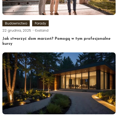
Budownictwo
Porady
22 grudnia, 2025
Exstand
Jak stworzyć dom marzeń? Pomogą w tym profesjonalne
kursy