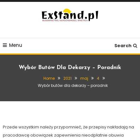
Skip
To
Content
Budownictwo, Nieruchomości, Wnętrza
ExStand.pl
Menu
Search
Wybór Butów Dla Dekarzy – Poradnik
Home
2021
maj
4
Wybór butów dla dekarzy – poradnik
Budownictwo
4 maja, 2021
Exstand
Wybór butów dla dekarzy – poradnik
Przede wszystkim należy przypomnieć, że przepisy nakładają na
pracodawcę obowiązek zapewnienia nieodpłatnie obuwia